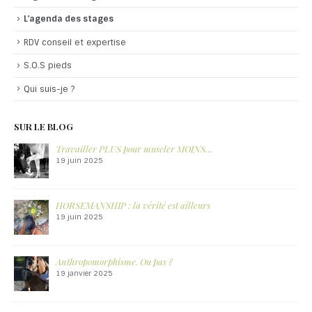
L’agenda des stages
RDV conseil et expertise
S.O.S pieds
Qui suis-je ?
SUR LE BLOG
Approche (vraiment) GLOBALE ?
30 mai 2024
LES FORCES DESCENDANTES, ou pourquoi un parage n’es
pas vraiment correctif.
21 mai 2024
De la bienveillance à la bienfaisance
17 mai 2024