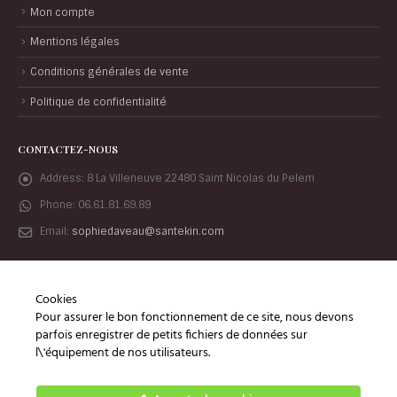
Mon compte
Mentions légales
Conditions générales de vente
Politique de confidentialité
CONTACTEZ-NOUS
Address:
8 La Villeneuve 22480 Saint Nicolas du Pelem
Phone:
06.61.81.69.89
Email:
sophiedaveau@santekin.com
Cookies
Pour assurer le bon fonctionnement de ce site, nous devons
parfois enregistrer de petits fichiers de données sur
l\'équipement de nos utilisateurs.