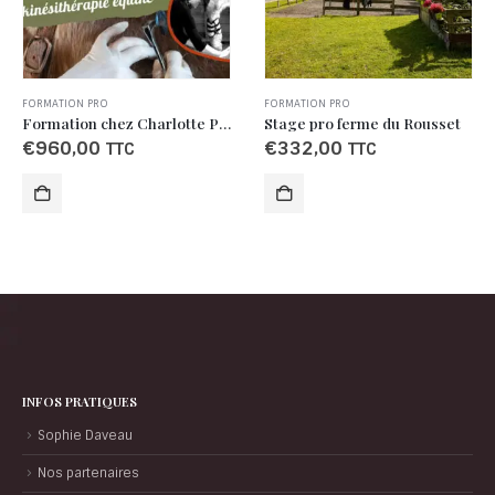
FORMATION PRO
FORMATION PRO
Stage pro ferme du Rousset
Initiation éKin’physio – 3 * 3 jours – Session 2
€
332,00
€
1.835,00
TTC
TTC
INFOS PRATIQUES
Sophie Daveau
Nos partenaires