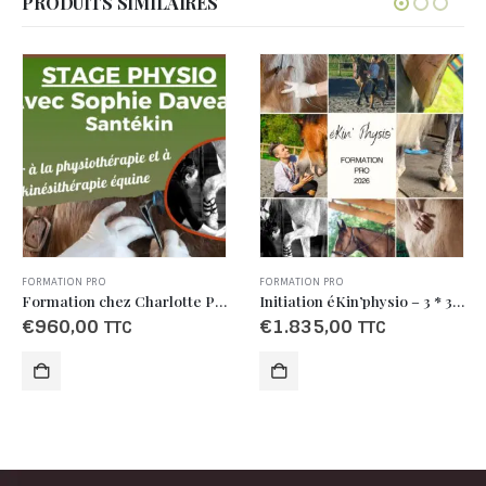
PRODUITS SIMILAIRES
FORMATION PRO
FORMATION PRO
Initiation éKin’physio – 3 * 3 jours – Session 2
Initiation éKin’physio – 3 * 3 jours – Session 1
€
1.835,00
€
1.835,00
TTC
TTC