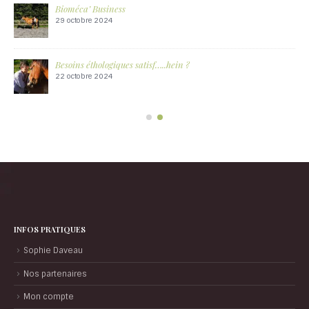
Bioméca’ Business
29 octobre 2024
Besoins éthologiques satisf…..hein ?
22 octobre 2024
INFOS PRATIQUES
Sophie Daveau
Nos partenaires
Mon compte