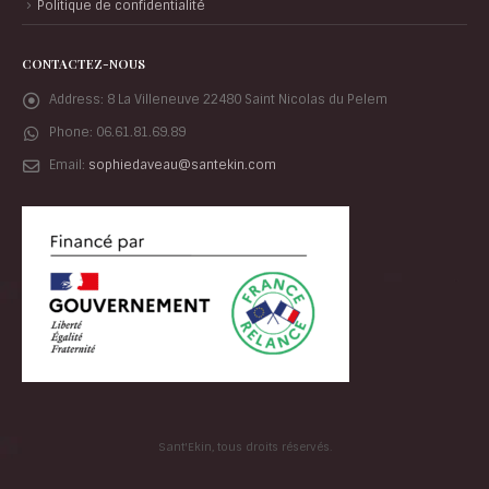
Politique de confidentialité
CONTACTEZ-NOUS
Address:
8 La Villeneuve 22480 Saint Nicolas du Pelem
Phone:
06.61.81.69.89
Email:
sophiedaveau@santekin.com
Sant'Ekin, tous droits réservés.