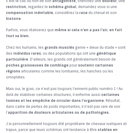
c’est le cas ou non de son
antagoniste
, cherchez une
douleur
, une
restriction
, regardez le
schéma global
, demandez vous si une
compensation inévitable
, considérez la
race
du cheval et son
histoire
.
Parfois, vous réaliserez que
même si cela n’en a pas l’air, en fait
tout va bien.
Chez les humains, les
grands musclés
genre « dieux du stade » sont
des
individus rares
, ou des populations qui ont une
génétique
particulière
. D’ailleurs, les grands ont généralement besoin de
poches graisseuses de comblage
pour
soutenir certaines
régions
articulaires comme les lombaires, les hanches ou les
omoplates.
Mais oui, le gras, ce n’est pas toujours l’ennemi public numéro 1 ! Au
delà de stabiliser certaines structures, il enferme aussi
certaines
toxines et les empêche de circuler dans l’organisme
. Résultat,
dans cadre de pertes de poids importantes, il n’est pas rare de voir
l’
apparition de douleurs articulaires ou de pathologies.
J’ai personnellement toujours été propriétaire de chevaux rustiques et
trapus, parce que leurs schémas ont tendance à être
stables en